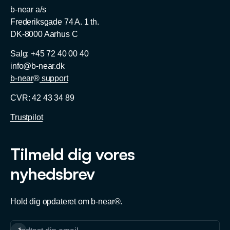
b-near a/s
Frederiksgade 74 A. 1 th.
DK-8000 Aarhus C
Salg: +45 72 40 00 40
info@b-near.dk
b-near
®
support
CVR: 42 43 34 89
Trustpilot
Tilmeld dig vores
nyhedsbrev
Hold dig opdateret om b-near®.
Abonnér