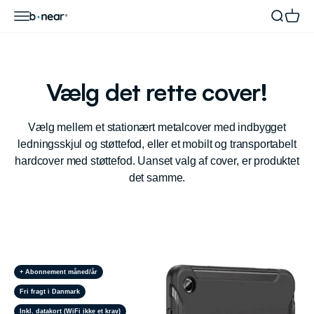
Spring til indhold
Åbn navigationsmenu
Åbn søge
Åbn i
b-near webshop
Vælg det rette cover!
Vælg mellem et stationært metalcover med indbygget
ledningsskjul og støttefod, eller et mobilt og transportabelt
hardcover med støttefod. Uanset valg af cover, er produktet
det samme.
+ Abonnement måned/år
Fri fragt i Danmark
Inkl. datakort (WiFi ikke et krav)