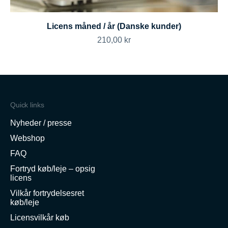
Licens måned / år (Danske kunder)
Salgspris
210,00 kr
Quick links
Nyheder / presse
Webshop
FAQ
Fortryd køb/leje – opsig
licens
Vilkår fortrydelsesret
køb/leje
Licensvilkår køb